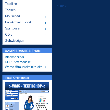
Textilien
Zurück
Tassen
Mousepad
Fan-Artikel / Sport
Spirituosen
CD´s
Schwibbögen
DAMPFBRAUEREI THUM
Blechschilder
DDR-Pkw-Modelle
Werbe-/Brauereiminitrucks
Textil-Onlineshop