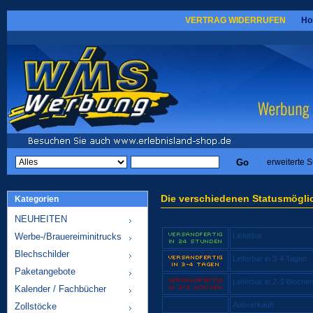
VERTRAG WIDERRUFEN
Ho
erweiterte 
Die verschiedenen Statusmögli
Kategorien
NEUHEITEN
Werbe-/Brauereiminitrucks
Lieferbar
Blechschilder
Lieferbar in 3-4 Tagen
Paketangebote
Lieferbar in 2-3 Woche
Kalender / Fachbücher
Ausverkauft
Zollstöcke