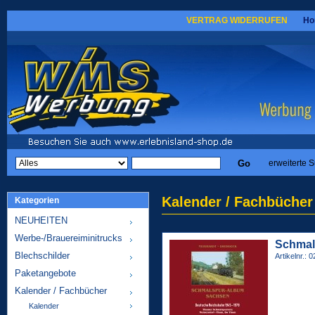
VERTRAG WIDERRUFEN
Ho
erweiterte 
Kalender / Fachbücher
Kategorien
NEUHEITEN
Werbe-/Brauereiminitrucks
Schmal
Blechschilder
Artikelnr.:
Paketangebote
Kalender / Fachbücher
Kalender