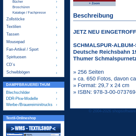
Bücher
+ Zoom
Broschüren
Kataloge / Fachpresse
Beschreibung
Zollstöcke
Textilien
JETZ NEU EINGETROFF
Tassen
Mousepad
SCHMALSPUR-ALBUM-
Fan-Artikel / Sport
Deutsche Reichsbahn 1
Spirituosen
Thumer Schmalspurnetz 
CD´s
» 256 Seiten
Schwibbögen
» ca. 650 Fotos, davon ca.
» Format: 29,7 x 24 cm
DAMPFBRAUEREI THUM
» ISBN: 978-3-00-073769
Blechschilder
DDR-Pkw-Modelle
Werbe-/Brauereiminitrucks
© 2004-2026 shopsoftware
Textil-Onlineshop