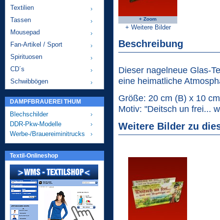
Textilien
Tassen
+ Zoom
+ Weitere Bilder
Mousepad
Beschreibung
Fan-Artikel / Sport
Spirituosen
Dieser nagelneue Glas-Teel
CD´s
eine heimatliche Atmosp
Schwibbögen
Größe: 20 cm (B) x 10 cm
DAMPFBRAUEREI THUM
Motiv: "Deitsch un frei... 
Blechschilder
DDR-Pkw-Modelle
Weitere Bilder zu die
Werbe-/Brauereiminitrucks
Textil-Onlineshop