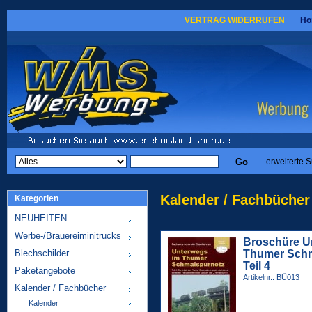
VERTRAG WIDERRUFEN
Ho
erweiterte 
Kalender / Fachbücher
Kategorien
NEUHEITEN
Werbe-/Brauereiminitrucks
Broschüre U
Blechschilder
Thumer Schm
Teil 4
Paketangebote
Artikelnr.: BÜ013
Kalender / Fachbücher
Kalender