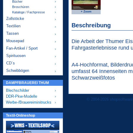
Bücher
Broschüren
+ Zoom
Kataloge / Fachpresse
Zollstöcke
Beschreibung
Textilien
Tassen
Die Arbeit der Thumer Ei
Mousepad
Fahrgasterlebnisse rund 
Fan-Artikel / Sport
Spirituosen
CD´s
A4-Hochformat, Bilderdru
umfasst 64 Innenseiten mi
Schwibbögen
Schwarzweißfotos
DAMPFBRAUEREI THUM
Blechschilder
DDR-Pkw-Modelle
© 2004-2026 shopsoftware
Werbe-/Brauereiminitrucks
Textil-Onlineshop