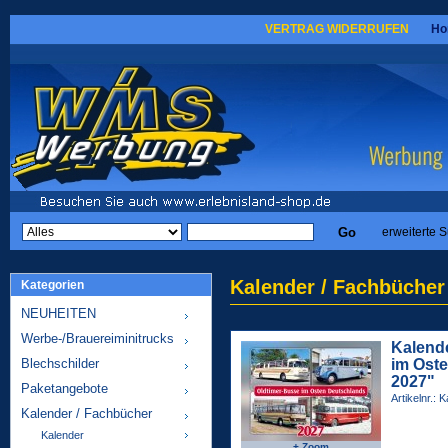
VERTRAG WIDERRUFEN
Ho
erweiterte 
Kalender / Fachbücher
Kategorien
NEUHEITEN
Werbe-/Brauereiminitrucks
Kalend
Blechschilder
im Ost
2027"
Paketangebote
Artikelnr.:
Kalender / Fachbücher
Kalender
+ Zoom