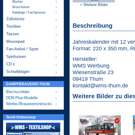
Bücher
+ Weitere Bilder
Broschüren
Kataloge / Fachpresse
Zollstöcke
Beschreibung
Textilien
Tassen
Jahreskalender mit 12 ve
Mousepad
Format: 220 x 350 mm, R
Fan-Artikel / Sport
Spirituosen
Hersteller:
CD´s
WMS Werbung
Wiesenstraße 23
Schwibbögen
09419 Thum
DAMPFBRAUEREI THUM
kontakt@wms-thum.de
Blechschilder
Weitere Bilder zu die
DDR-Pkw-Modelle
Werbe-/Brauereiminitrucks
Textil-Onlineshop