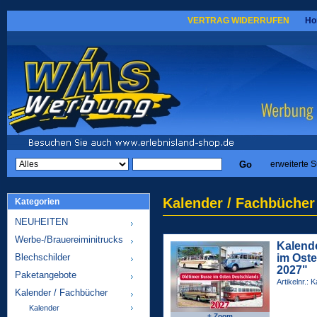
VERTRAG WIDERRUFEN
Ho
erweiterte 
Kalender / Fachbücher
Kategorien
NEUHEITEN
Werbe-/Brauereiminitrucks
Kalend
Blechschilder
im Ost
2027"
Paketangebote
Artikelnr.:
Kalender / Fachbücher
Kalender
+ Zoom