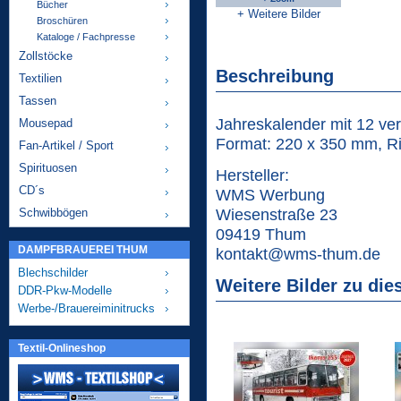
Bücher
+ Weitere Bilder
Broschüren
Kataloge / Fachpresse
Zollstöcke
Beschreibung
Textilien
Tassen
Jahreskalender mit 12 ve
Mousepad
Format: 220 x 350 mm, R
Fan-Artikel / Sport
Spirituosen
Hersteller:
CD´s
WMS Werbung
Wiesenstraße 23
Schwibbögen
09419 Thum
DAMPFBRAUEREI THUM
kontakt@wms-thum.de
Blechschilder
Weitere Bilder zu die
DDR-Pkw-Modelle
Werbe-/Brauereiminitrucks
Textil-Onlineshop